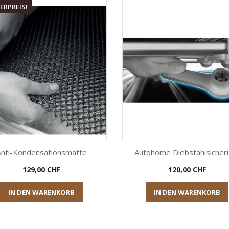
ERPREIS!
Anti-Kondensationsmatte
Autohome Diebstahlsicher
Preis
Preis
129,00 CHF
120,00 CHF


Vorschau
Vorschau
IN DEN WARENKORB
IN DEN WARENKORB