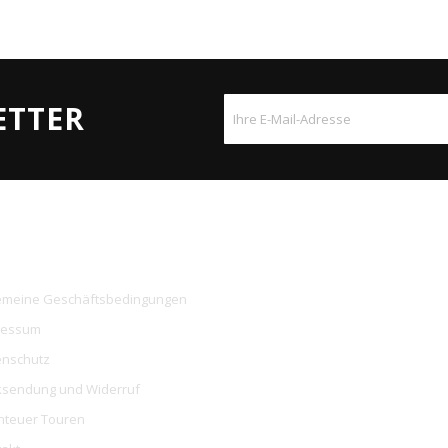
ETTER
ERNEHMEN
emeine Geschäftsbedingungen
ressum
nschutz
sendung und Widerruf
teuer Touren