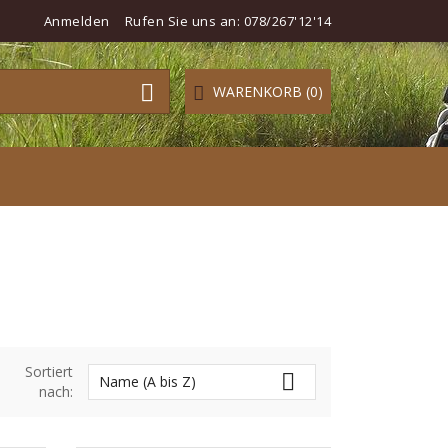
Anmelden
Rufen Sie uns an:
078/267'12'14

WARENKORB
(0)
Sortiert

Name (A bis Z)
nach: