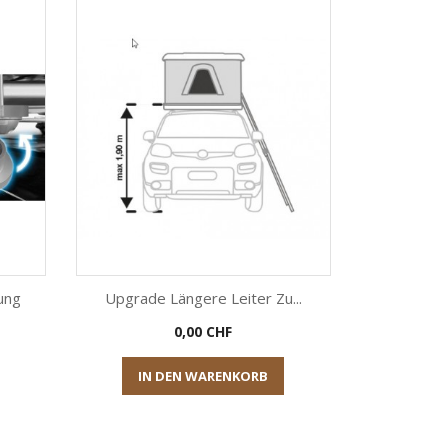
ung
Upgrade Längere Leiter Zu...
Preis
0,00 CHF

Vorschau
IN DEN WARENKORB