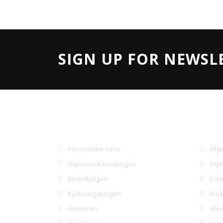
SIGN UP FOR NEWSL
IHR KONTO
UNT
Persönliche Infos
Allg
Warenrücksendungen
Imp
Bestellungen
Date
Rückvergütungen
Rück
Adressen
Aben