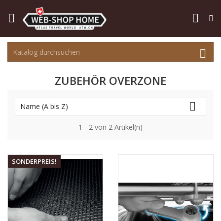



ZUBEHÖR OVERZONE

Name (A bis Z)
1 - 2 von 2 Artikel(n)
SONDERPREIS!